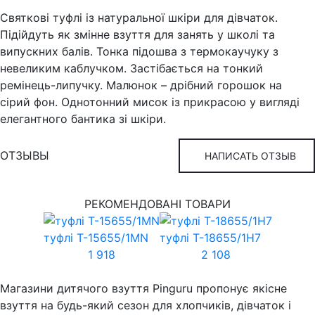
Святкові туфлі із натуральної шкіри для дівчаток.
Підійдуть як змінне взуття для занять у школі та
випускних балів. Тонка підошва з термокаучуку з
невеликим каблучком. Застібається на тонкий
ремінець-липучку. Малюнок – дрібний горошок на
сірий фон. Однотонний мисок із прикрасою у вигляді
елегантного бантика зі шкіри.
ОТЗЫВЫ
НАПИСАТЬ ОТЗЫВ
РЕКОМЕНДОВАНІ ТОВАРИ
туфлі T-15655/1MN
туфлі T-18655/1H7
1 918
2 108
Магазини дитячого взуття Pinguru пропонує якісне
взуття на будь-який сезон для хлопчиків, дівчаток і