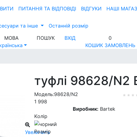
ОВИТИ
ПИТАННЯ ТА ВIДПОВIДI
ВІДГУКИ
НАШІ МАГА
сесуари та інше
Останній розмір
МОВА
ПОШУК
ВХІД
0
країнська
КОШИК ЗАМОВЛЕНЬ
туфлі 98628/N2 
Модель:98628/N2
1 998
Виробник:
Bartek
Kолір
Розмір
Увеличить