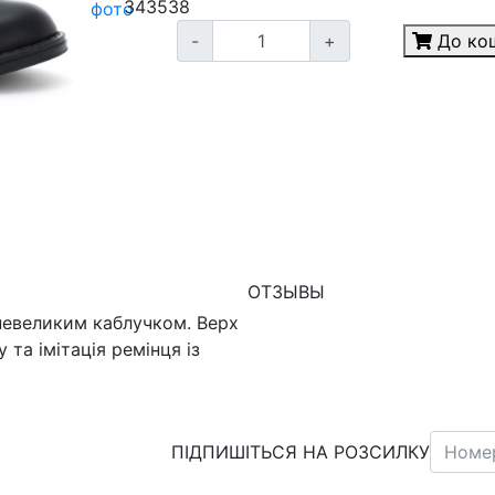
34
35
38
фото
-
+
До ко
ОТЗЫВЫ
з невеликим каблучком. Верх
 та імітація ремінця із
ПІДПИШІТЬСЯ НА РОЗСИЛКУ