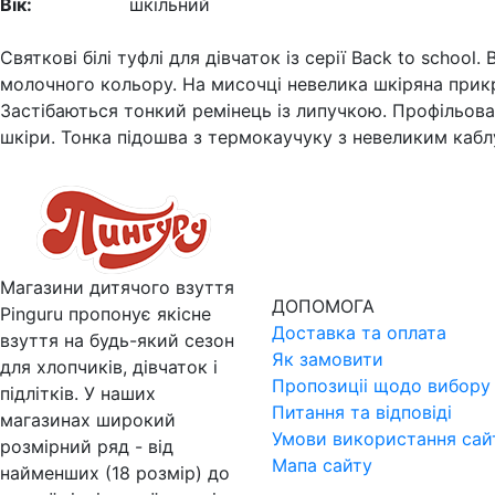
Вік:
шкільний
Святкові білі туфлі для дівчаток із серії Back to school. 
молочного кольору. На мисочці невелика шкіряна прикр
Застібаються тонкий ремінець із липучкою. Профільован
шкіри. Тонка підошва з термокаучуку з невеликим кабл
Магазини дитячого взуття
ДОПОМОГА
Pinguru пропонує якісне
Доставка та оплата
взуття на будь-який сезон
Як замовити
для хлопчиків, дівчаток і
Пропозицii щодо вибору 
підлітків. У наших
Питання та вiдповiдi
магазинах широкий
Умови використання сай
розмірний ряд - від
Мапа сайту
найменших (18 розмір) до