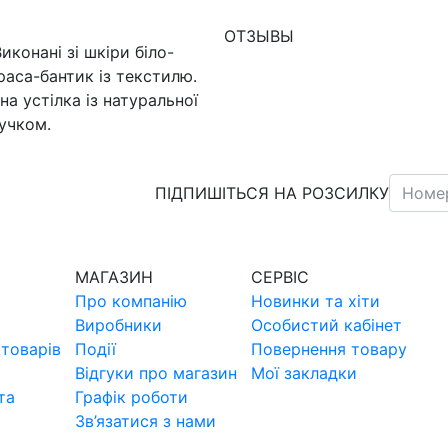
ОТЗЫВЫ
Виконані зі шкіри біло-
аса-бантик із текстилю.
а устілка із натуральної
учком.
ПІДПИШІТЬСЯ НА РОЗСИЛКУ
МАГАЗИН
СЕРВIС
Про компанiю
Новинки та хiти
Виробники
Особистий кабінет
товарiв
Події
Повернення товару
Відгуки про магазин
Мої закладки
та
Графік роботи
Зв’язатися з нами