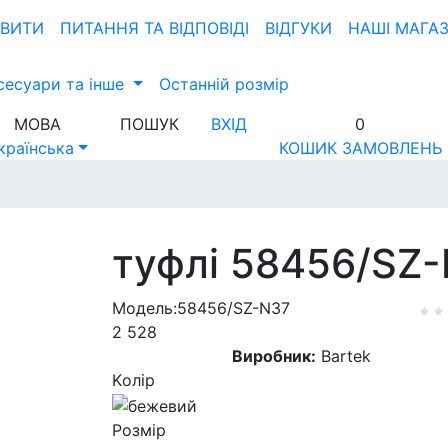
ОВИТИ
ПИТАННЯ ТА ВIДПОВIДI
ВІДГУКИ
НАШІ МАГА
сесуари та інше
Останній розмір
МОВА
ПОШУК
ВХІД
0
країнська
КОШИК ЗАМОВЛЕНЬ
туфлі 58456/SZ-
Модель:58456/SZ-N37
2 528
Виробник:
Bartek
Kолір
Розмір