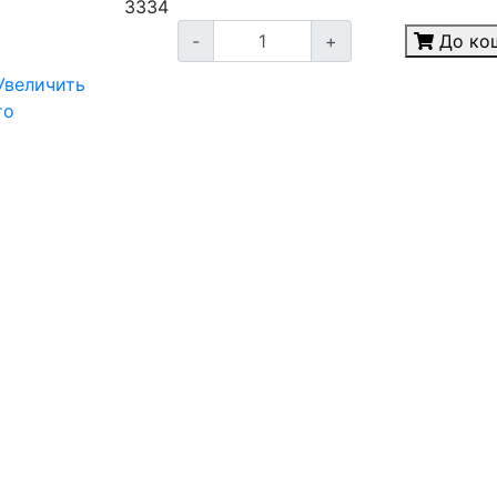
33
34
-
+
До ко
Увеличить
то