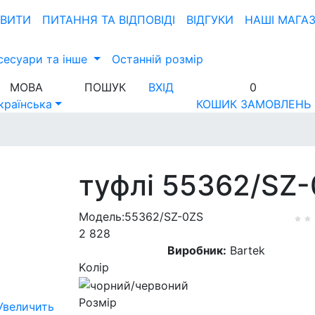
ОВИТИ
ПИТАННЯ ТА ВIДПОВIДI
ВІДГУКИ
НАШІ МАГА
сесуари та інше
Останній розмір
МОВА
ПОШУК
ВХІД
0
країнська
КОШИК ЗАМОВЛЕНЬ
туфлі 55362/SZ-
Модель:55362/SZ-0ZS
2 828
Виробник:
Bartek
Kолір
Розмір
Увеличить