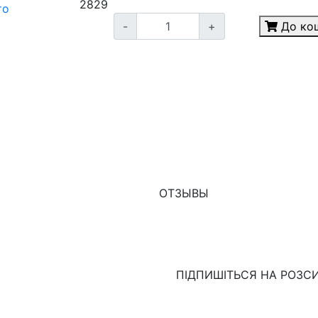
28
29
то
-
+
До ко
ОТЗЫВЫ
ПІДПИШІТЬСЯ НА РОЗС