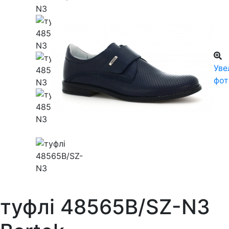
Уве
фот
туфлі 48565B/SZ-N3