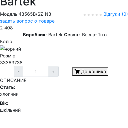
Bartek
Модель:48565B/SZ-N3
Відгуки (0)
задать вопрос о товаре
2 408
Виробник:
Bartek
Сезон :
Весна-Літо
Kолір
Розмір
33
36
37
38
-
+
До кошика
ОПИСАНИЕ
Стать:
хлопчик
Вік:
шкільний