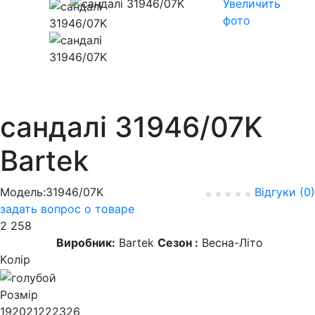
Увеличить
фото
сандалі 31946/07K
Bartek
Модель:31946/07K
Відгуки (0)
задать вопрос о товаре
2 258
Виробник:
Bartek
Сезон :
Весна-Літо
Kолір
Розмір
19
20
21
22
23
26