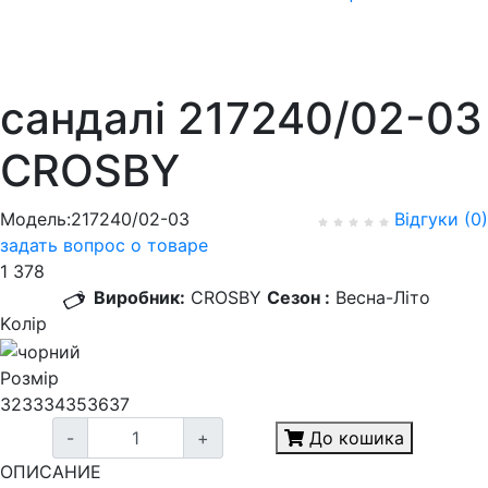
сандалі 217240/02-03
CROSBY
Модель:217240/02-03
Відгуки (0)
задать вопрос о товаре
1 378
Виробник:
CROSBY
Сезон :
Весна-Літо
Kолір
Розмір
32
33
34
35
36
37
-
+
До кошика
ОПИСАНИЕ