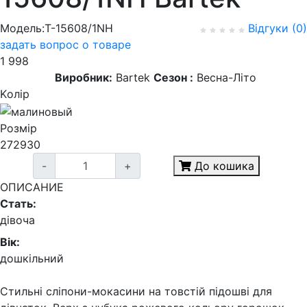
Модель:T-15608/1NH
Відгуки (0)
задать вопрос о товаре
1 998
Виробник:
Bartek
Сезон :
Весна-Літо
Kолір
Розмір
27
29
30
-
+
До кошика
ОПИСАНИЕ
Стать:
дівоча
Вік:
дошкільний
Стильні сліпони-мокасини на товстій підошві для