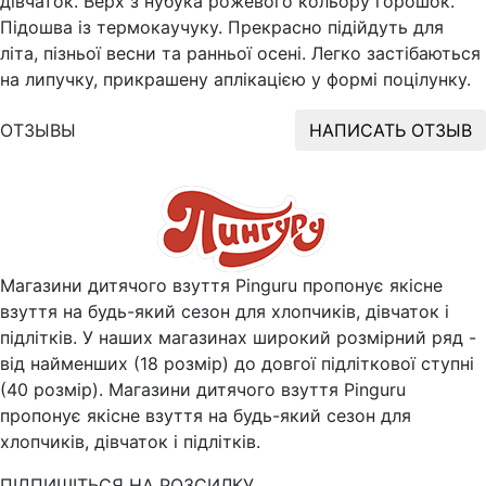
дівчаток. Верх з нубука рожевого кольору горошок.
Підошва із термокаучуку. Прекрасно підійдуть для
літа, пізньої весни та ранньої осені. Легко застібаються
на липучку, прикрашену аплікацією у формі поцілунку.
ОТЗЫВЫ
НАПИСАТЬ ОТЗЫВ
Магазини дитячого взуття Pinguru пропонує якісне
взуття на будь-який сезон для хлопчиків, дівчаток і
підлітків. У наших магазинах широкий розмірний ряд -
від найменших (18 розмір) до довгої підліткової ступні
(40 розмір). Магазини дитячого взуття Pinguru
пропонує якісне взуття на будь-який сезон для
хлопчиків, дівчаток і підлітків.
ПІДПИШІТЬСЯ НА РОЗСИЛКУ