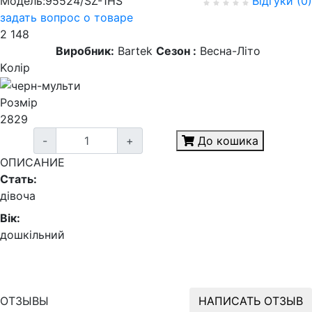
Модель:95524/SZ-1HS
Відгуки (0)
задать вопрос о товаре
2 148
Виробник:
Bartek
Сезон :
Весна-Літо
Kолір
Розмір
28
29
-
+
До кошика
ОПИСАНИЕ
Стать:
дівоча
Вік:
дошкільний
ОТЗЫВЫ
НАПИСАТЬ ОТЗЫВ