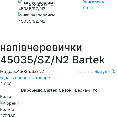
Увеличить
фото
напівчеревички
45035/SZ/N2 Bartek
Модель:45035/SZ/N2
Відгуки (0)
задать вопрос о товаре
2 068
Виробник:
Bartek
Сезон :
Весна-Літо
Kолір
Розмір
27
29
30