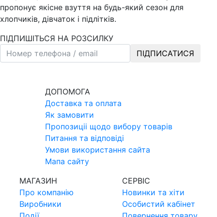
пропонує якісне взуття на будь-який сезон для
хлопчиків, дівчаток і підлітків.
ПІДПИШІТЬСЯ НА РОЗСИЛКУ
ПІДПИСАТИСЯ
ДОПОМОГА
Доставка та оплата
Як замовити
Пропозицii щодо вибору товарiв
Питання та вiдповiдi
Умови використання сайта
Мапа сайту
МАГАЗИН
СЕРВIС
Про компанiю
Новинки та хiти
Виробники
Особистий кабінет
Події
Повернення товару