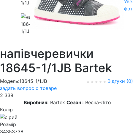
Уве
фот
напівчеревички
18645-1/1JB Bartek
Модель:18645-1/1JB
Відгуки (0)
задать вопрос о товаре
2 338
Виробник:
Bartek
Сезон :
Весна-Літо
Kолір
Розмір
34
35
37
38