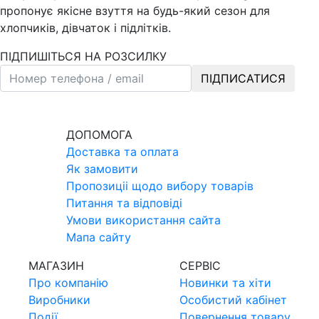
пропонує якісне взуття на будь-який сезон для
хлопчиків, дівчаток і підлітків.
ПІДПИШІТЬСЯ НА РОЗСИЛКУ
ПІДПИСАТИСЯ
ДОПОМОГА
Доставка та оплата
Як замовити
Пропозицii щодо вибору товарiв
Питання та вiдповiдi
Умови використання сайта
Мапа сайту
МАГАЗИН
СЕРВIС
Про компанiю
Новинки та хiти
Виробники
Особистий кабінет
Події
Повернення товару