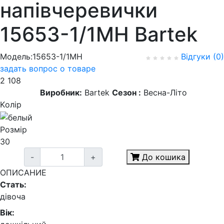
напівчеревички
15653-1/1MH Bartek
Модель:15653-1/1MH
Відгуки (0)
задать вопрос о товаре
2 108
Виробник:
Bartek
Сезон :
Весна-Літо
Kолір
Розмір
30
-
+
До кошика
ОПИСАНИЕ
Стать:
дівоча
Вік: