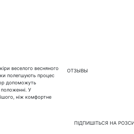
шкіри веселого весняного
ОТЗЫВЫ
учки полегшують процес
атор допоможуть
 положенні. У
ішого, ніж комфортне
ПІДПИШІТЬСЯ НА РОЗС