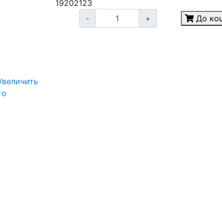
19
20
21
23
-
+
До ко
Увеличить
то