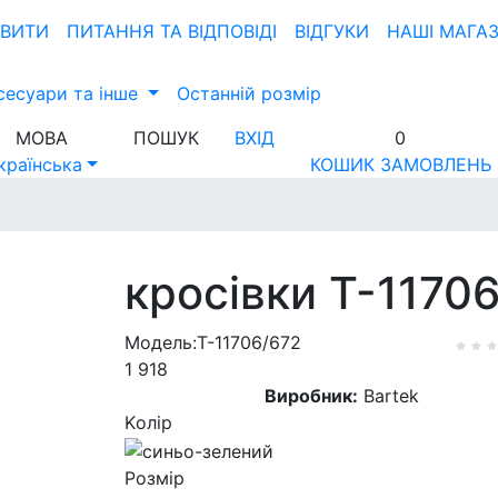
ОВИТИ
ПИТАННЯ ТА ВIДПОВIДI
ВІДГУКИ
НАШІ МАГА
сесуари та інше
Останній розмір
МОВА
ПОШУК
ВХІД
0
країнська
КОШИК ЗАМОВЛЕНЬ
кросівки T-11706
Модель:T-11706/672
1 918
Виробник:
Bartek
Kолір
Розмір