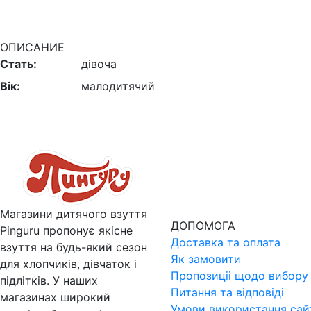
ОПИСАНИЕ
Стать:
дівоча
Вік:
малодитячий
Магазини дитячого взуття
ДОПОМОГА
Pinguru пропонує якісне
Доставка та оплата
взуття на будь-який сезон
Як замовити
для хлопчиків, дівчаток і
Пропозицii щодо вибору 
підлітків. У наших
Питання та вiдповiдi
магазинах широкий
Умови використання сай