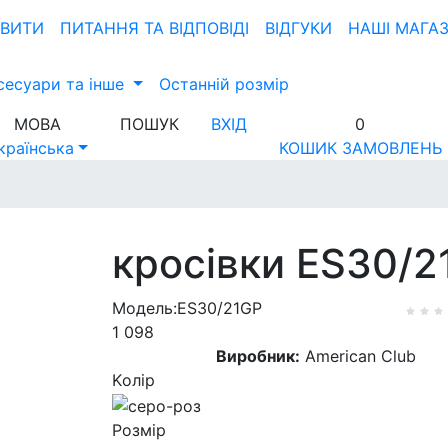
ОВИТИ
ПИТАННЯ ТА ВIДПОВIДI
ВІДГУКИ
НАШІ МАГА
сесуари та інше
Останній розмір
МОВА
ПОШУК
ВХІД
0
країнська
КОШИК ЗАМОВЛЕНЬ
кросівки ES30/2
Модель:ES30/21GP
1 098
Виробник:
American Club
Kолір
Розмір