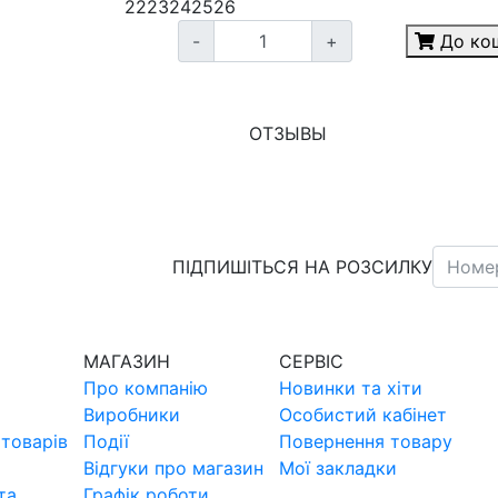
22
23
24
25
26
-
+
До ко
ОТЗЫВЫ
ПІДПИШІТЬСЯ НА РОЗСИЛКУ
МАГАЗИН
СЕРВIС
Про компанiю
Новинки та хiти
Виробники
Особистий кабінет
товарiв
Події
Повернення товару
Відгуки про магазин
Мої закладки
та
Графік роботи