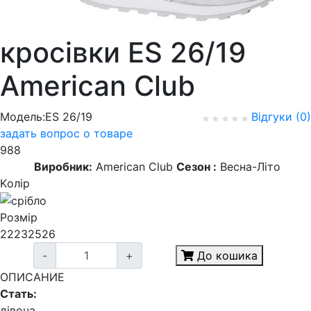
кросівки ES 26/19
American Club
Модель:ES 26/19
Відгуки (0)
задать вопрос о товаре
988
Виробник:
American Club
Сезон :
Весна-Літо
Kолір
Розмір
22
23
25
26
-
+
До кошика
ОПИСАНИЕ
Стать:
дівоча