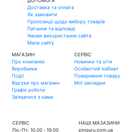
ДОПОМОГА
Доставка та оплата
Як замовити
Пропозицii щодо вибору товарiв
Питання та вiдповiдi
Умови використання сайта
Мапа сайту
МАГАЗИН
СЕРВIС
Про компанiю
Новинки та хiти
Виробники
Особистий кабінет
Події
Повернення товару
Відгуки про магазин
Мої закладки
Графік роботи
Зв’язатися з нами
СЕРВIС
НАШI МАЗАЗИНИ
Пн.-Пт. 10.00 : 19.00
pinguru.com.ua