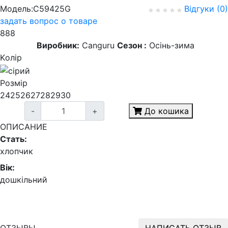
Модель:C59425G
Відгуки (0)
задать вопрос о товаре
888
Виробник:
Canguru
Сезон :
Осінь-зима
Kолір
Розмір
24
25
26
27
28
29
30
-
+
До кошика
ОПИСАНИЕ
Стать:
хлопчик
Вік:
дошкільний
ОТЗЫВЫ
НАПИСАТЬ ОТЗЫВ