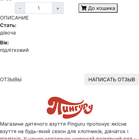
-
+
До кошика
ОПИСАНИЕ
Стать:
дівоча
Вік:
підлітковий
ОТЗЫВЫ
НАПИСАТЬ ОТЗЫВ
Магазини дитячого взуття Pinguru пропонує якісне
взуття на будь-який сезон для хлопчиків, дівчаток і
підлітків. У наших магазинах широкий розмірний ряд -