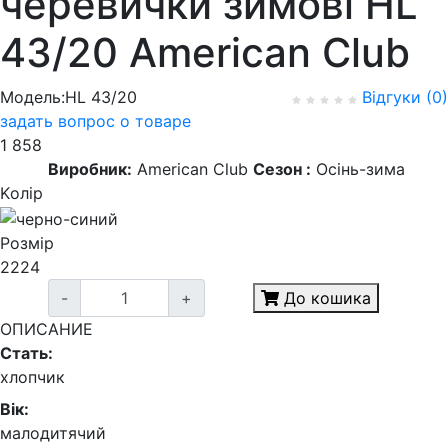
черевички зимові HL
43/20 American Club
Модель:HL 43/20
Відгуки (0)
задать вопрос о товаре
1 858
Виробник:
American Club
Сезон :
Осінь-зима
Kолір
Розмір
22
24
-
+
До кошика
ОПИСАНИЕ
Стать:
хлопчик
Вік:
малодитячий